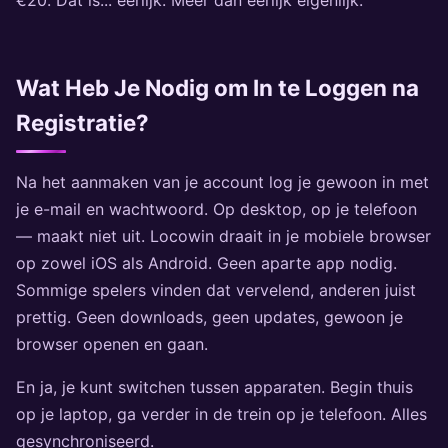
Wat Heb Je Nodig om In te Loggen na
Registratie?
Na het aanmaken van je account log je gewoon in met
je e-mail en wachtwoord. Op desktop, op je telefoon
— maakt niet uit. Locowin draait in je mobiele browser
op zowel iOS als Android. Geen aparte app nodig.
Sommige spelers vinden dat vervelend, anderen juist
prettig. Geen downloads, geen updates, gewoon je
browser openen en gaan.
En ja, je kunt switchen tussen apparaten. Begin thuis
op je laptop, ga verder in de trein op je telefoon. Alles
gesynchroniseerd.