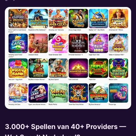
3.000+ Spellen van 40+ Providers —