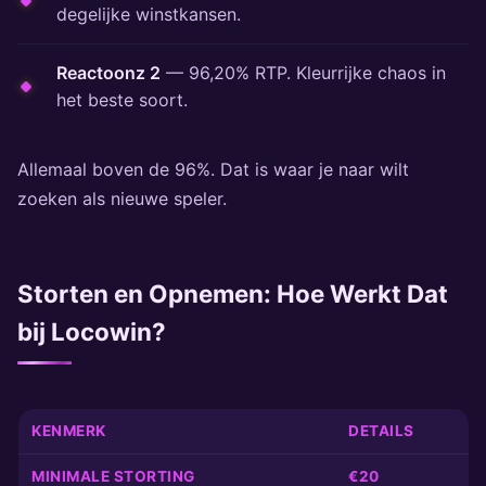
degelijke winstkansen.
Reactoonz 2
— 96,20% RTP. Kleurrijke chaos in
het beste soort.
Allemaal boven de 96%. Dat is waar je naar wilt
zoeken als nieuwe speler.
Storten en Opnemen: Hoe Werkt Dat
bij Locowin?
KENMERK
DETAILS
MINIMALE STORTING
€20