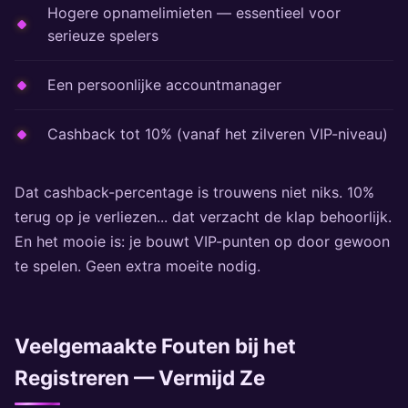
Hogere opnamelimieten — essentieel voor
serieuze spelers
Een persoonlijke accountmanager
Cashback tot 10% (vanaf het zilveren VIP-niveau)
Dat cashback-percentage is trouwens niet niks. 10%
terug op je verliezen... dat verzacht de klap behoorlijk.
En het mooie is: je bouwt VIP-punten op door gewoon
te spelen. Geen extra moeite nodig.
Veelgemaakte Fouten bij het
Registreren — Vermijd Ze