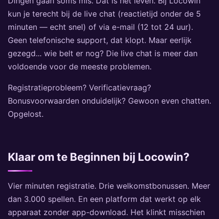
Dingen gaan soms mis. Dat is het leven. Bij Locowin
kun je terecht bij de live chat (reactietijd onder de 5
minuten — echt snel) of via e-mail (12 tot 24 uur).
Geen telefonische support, dat klopt. Maar eerlijk
gezegd... wie belt er nog? Die live chat is meer dan
voldoende voor de meeste problemen.
Registratieprobleem? Verificatievraag?
Bonusvoorwaarden onduidelijk? Gewoon even chatten.
Opgelost.
Klaar om te Beginnen bij Locowin?
Vier minuten registratie. Drie welkomstbonussen. Meer
dan 3.000 spellen. En een platform dat werkt op elk
apparaat zonder app-download. Het klinkt misschien