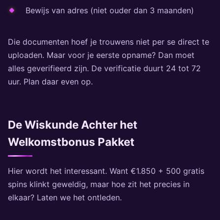
Bewijs van adres (niet ouder dan 3 maanden)
Die documenten hoef je trouwens niet per se direct te
uploaden. Maar voor je eerste opname? Dan moet
alles geverifieerd zijn. De verificatie duurt 24 tot 72
uur. Plan daar even op.
De Wiskunde Achter het
Welkomstbonus Pakket
Hier wordt het interessant. Want €1.850 + 500 gratis
spins klinkt geweldig, maar hoe zit het precies in
elkaar? Laten we het ontleden.