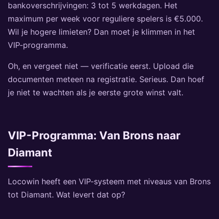
bankoverschrijvingen: 3 tot 5 werkdagen. Het
maximum per week voor reguliere spelers is €5.000.
Wil je hogere limieten? Dan moet je klimmen in het
VIP-programma.
Oh, en vergeet niet — verificatie eerst. Upload die
documenten meteen na registratie. Serieus. Dan hoef
je niet te wachten als je eerste grote winst valt.
VIP-Programma: Van Brons naar
Diamant
Locowin heeft een VIP-systeem met niveaus van Brons
tot Diamant. Wat levert dat op?