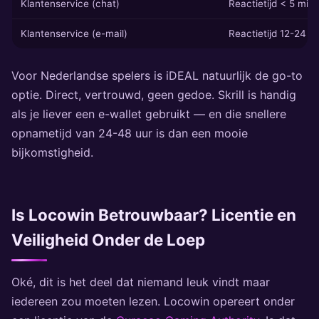
Klantenservice (chat)
Reactietijd < 5 min
Klantenservice (e-mail)
Reactietijd 12-24 u
Voor Nederlandse spelers is iDEAL natuurlijk de go-to
optie. Direct, vertrouwd, geen gedoe. Skrill is handig
als je liever een e-wallet gebruikt — en die snellere
opnametijd van 24-48 uur is dan een mooie
bijkomstigheid.
Is Locowin Betrouwbaar? Licentie en
Veiligheid Onder de Loep
Oké, dit is het deel dat niemand leuk vindt maar
iedereen zou moeten lezen. Locowin opereert onder