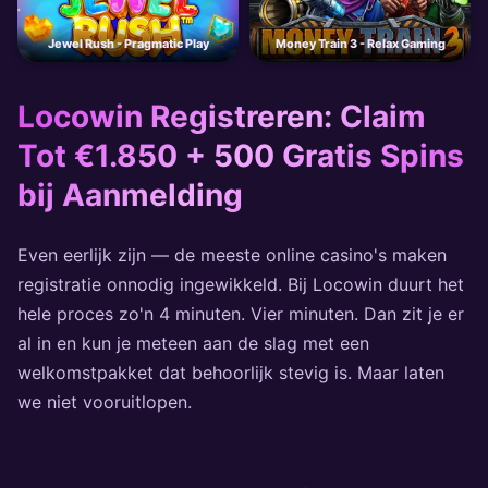
Jewel Rush - Pragmatic Play
Money Train 3 - Relax Gaming
Locowin Registreren: Claim
Tot €1.850 + 500 Gratis Spins
bij Aanmelding
Even eerlijk zijn — de meeste online casino's maken
registratie onnodig ingewikkeld. Bij Locowin duurt het
hele proces zo'n 4 minuten. Vier minuten. Dan zit je er
al in en kun je meteen aan de slag met een
welkomstpakket dat behoorlijk stevig is. Maar laten
we niet vooruitlopen.