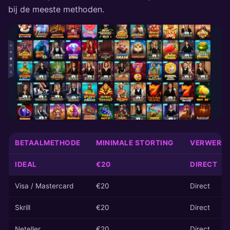
bij de meeste methoden.
BETAALMETHODE
MINIMALE STORTING
VERWERKI
IDEAL
€20
DIRECT
Visa / Mastercard
€20
Direct
Skrill
€20
Direct
Neteller
€20
Direct