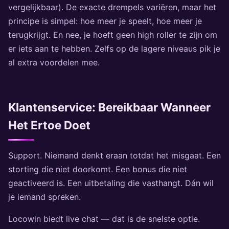
vergelijkbaar). De exacte drempels variëren, maar het
principe is simpel: hoe meer je speelt, hoe meer je
terugkrijgt. En nee, je hoeft geen high roller te zijn om
er iets aan te hebben. Zelfs op de lagere niveaus pik je
al extra voordelen mee.
Klantenservice: Bereikbaar Wanneer
Het Ertoe Doet
Support. Niemand denkt eraan totdat het misgaat. Een
storting die niet doorkomt. Een bonus die niet
geactiveerd is. Een uitbetaling die vasthangt. Dán wil
je iemand spreken.
Locowin biedt live chat — dat is de snelste optie.