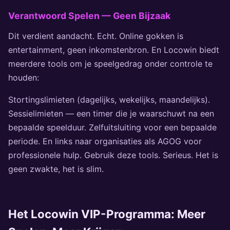
Verantwoord Spelen — Geen Bijzaak
Dit verdient aandacht. Echt. Online gokken is
entertainment, geen inkomstenbron. En Locowin biedt
meerdere tools om je speelgedrag onder controle te
houden:
Stortingslimieten (dagelijks, wekelijks, maandelijks).
Sessielimieten — een timer die je waarschuwt na een
bepaalde speelduur. Zelfuitsluiting voor een bepaalde
periode. En links naar organisaties als AGOG voor
professionele hulp. Gebruik deze tools. Serieus. Het is
geen zwakte, het is slim.
Het Locowin VIP-Programma: Meer