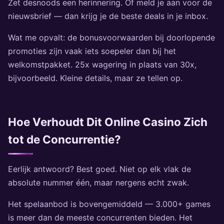
Zet desnoods een herinnering. Of meld je aan voor de
nieuwsbrief — dan krijg je de beste deals in je inbox.
Wat me opvalt: de bonusvoorwaarden bij doorlopende
promoties zijn vaak iets soepeler dan bij het
welkomstpakket. 25x wagering in plaats van 30x,
bijvoorbeeld. Kleine details, maar ze tellen op.
Hoe Verhoudt Dit Online Casino Zich
tot de Concurrentie?
Eerlijk antwoord? Best goed. Niet op elk vlak de
absolute nummer één, maar nergens echt zwak.
Het spelaanbod is bovengemiddeld — 3.000+ games
is meer dan de meeste concurrenten bieden. Het