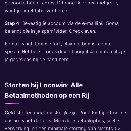
geboortedatum, adres. Dit moet kloppen met je ID,
want je moet later verifiëren.
Stap 4:
Bevestig je account via de e-maillink. Soms
belandt die in je spamfolder. Check even.
En dat is het. Login, stort, claim je bonus, en ga
spelen. Het hele proces duurt hooguit 4 minuten als je
je gegevens bij de hand hebt.
Storten bij Locowin: Alle
Betaalmethoden op een Rij
Geld storten moet makkelijk zijn. Punt. En bij dit online
casino is het dat ook. Meerdere betaalopties, snelle
verwerking, en een minimale storting van slechts €20