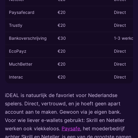
Paysafecard
€20
Direct
Trustly
€20
Direct
Bankoverschrijving
€30
1-3 werkda
EcoPayz
€20
Direct
MuchBetter
€20
Direct
Interac
€20
Direct
iDEAL is natuurlijk de favoriet voor Nederlandse
spelers. Direct, vertrouwd, en je hoeft geen apart
account aan te maken. Gewoon via je eigen bank.
Voor wie liever e-wallets gebruikt: Skrill en Neteller
werken ook vlekkeloos.
Paysafe
, het moederbedrijf
achter Skrill en Neteller, is een van de grootste namen