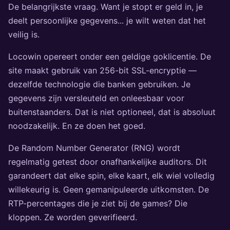
De belangrijkste vraag. Want je stopt er geld in, je
deelt persoonlijke gegevens... je wilt weten dat het
veilig is.
Locowin opereert onder een geldige goklicentie. De
site maakt gebruik van 256-bit SSL-encryptie —
dezelfde technologie die banken gebruiken. Je
gegevens zijn versleuteld en onleesbaar voor
buitenstaanders. Dat is niet optioneel, dat is absoluut
noodzakelijk. En ze doen het goed.
De Random Number Generator (RNG) wordt
regelmatig getest door onafhankelijke auditors. Dit
garandeert dat elke spin, elke kaart, elk wiel volledig
willekeurig is. Geen gemanipuleerde uitkomsten. De
RTP-percentages die je ziet bij de games? Die
kloppen. Ze worden geverifieerd.