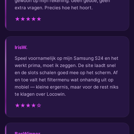
gewoon op mijn rekening. Geen gedoe, geen
extra vragen. Precies hoe het hoort.
★★★★★
IrisW.
Speel voornamelijk op mijn Samsung S24 en het
werkt prima, moet ik zeggen. De site laadt snel
en de slots schalen goed mee op het scherm. Af
en toe valt het filtermenu wat onhandig uit op
mobiel — kleine ergernis, maar voor de rest niks
te klagen over Locowin.
★★★★☆
BasWinner