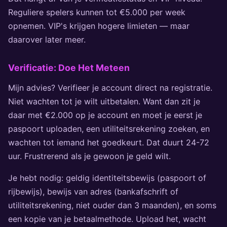
Reguliere spelers kunnen tot €5.000 per week
opnemen. VIP's krijgen hogere limieten — maar
daarover later meer.
Verificatie: Doe Het Meteen
Mijn advies? Verifieer je account direct na registratie.
Niet wachten tot je wilt uitbetalen. Want dan zit je
daar met €2.000 op je account en moet je eerst je
paspoort uploaden, een utiliteitsrekening zoeken, en
wachten tot iemand het goedkeurt. Dat duurt 24-72
uur. Frustrerend als je gewoon je geld wilt.
Je hebt nodig: geldig identiteitsbewijs (paspoort of
rijbewijs), bewijs van adres (bankafschrift of
utiliteitsrekening, niet ouder dan 3 maanden), en soms
een kopie van je betaalmethode. Upload het, wacht