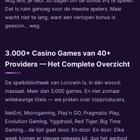
Nog iets: je hebt 30 dagen om de bonus vrij te spelen.
Dat is ruim genoeg voor de meeste spelers. Maar
wacht niet te lang, want een verlopen bonus is
gewoon... weg.
3.000+ Casino Games van 40+
Providers — Het Complete Overzicht
De spelbibliotheek van Locowin is, in één woord:
massaal. Meer dan 3.000 games. En niet zomaar
willekeurige titels — we praten over topproducers.
NetEnt, Microgaming, Play'n GO, Pragmatic Play,
Evolution Gaming, Yggdrasil, Red Tiger, Big Time
Gaming... de lijst gaat door. En door. En door. Elke
week komen er nieuwe releases bij, dus het aanbod